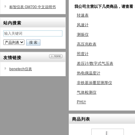
我公司主营以下几类商品，请查看
标智仪表 GM700 中文说明书
转速表
站内搜索
风速计
测振仪
高压兆欧表
照度计
友情链接
差压计/数字式气压表
benetech仪表
热电偶温度计
非铁基涂覆层测厚仪
气体检测仪
PH计
商品列表