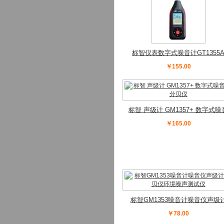
标智仪表数字式噪音计GT1355
(彩屏 AC计权)
￥155.00
标智 声级计 GM1357+ 数字式噪
计 分贝仪
￥165.00
标智GM1353噪音计噪音仪声级
分贝仪环境噪声测试仪
￥78.00