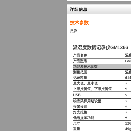
详细信息
技术参数
品牌
温湿度数据记录仪GM1366
产品名称
温
产品型号
GM
功能及技术参数
测量范围
温度
记录容量
61
最大值、最小值
√
上限报警值、下限报警值
√
√
USB
响应采样周期设置
√
报警设置
√
灯光报警
√
低电提示功能
√
尺寸
12
重量
49